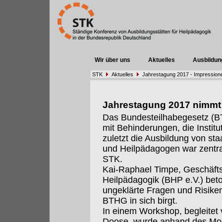
Wir über uns
Aktuelles
Ausbildun
STK
Aktuelles
Jahrestagung 2017 - Impression
Jahrestagung 2017 nimmt d
Das Bundesteilhabegesetz (B
mit Behinderungen, die Institu
zuletzt die Ausbildung von st
und Heilpädagogen war zentra
STK.
Kai-Raphael Timpe, Geschäfts
Heilpädagogik (BHP e.V.) bet
ungeklärte Fragen und Risiken
BTHG in sich birgt.
In einem Workshop, begleitet
Doose, wurde anhand des Mod