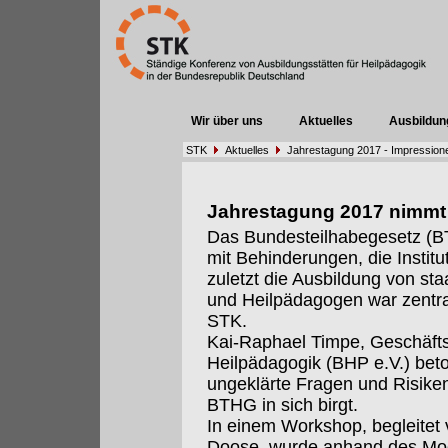
Wir über uns
Aktuelles
Ausbildun
STK
Aktuelles
Jahrestagung 2017 - Impression
Jahrestagung 2017 nimmt d
Das Bundesteilhabegesetz (B
mit Behinderungen, die Institu
zuletzt die Ausbildung von st
und Heilpädagogen war zentra
STK.
Kai-Raphael Timpe, Geschäfts
Heilpädagogik (BHP e.V.) bet
ungeklärte Fragen und Risiken
BTHG in sich birgt.
In einem Workshop, begleitet
Doose, wurde anhand des Mod