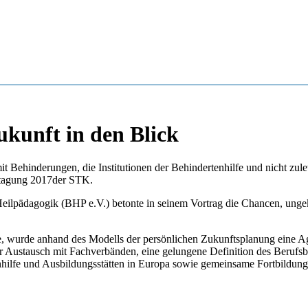
kunft in den Blick
ehinderungen, die Institutionen der Behindertenhilfe und nicht zulet
stagung 2017der STK.
ilpädagogik (BHP e.V.) betonte in seinem Vortrag die Chancen, ungekl
e, wurde anhand des Modells der persönlichen Zukunftsplanung eine 
kerer Austausch mit Fachverbänden, eine gelungene Definition des Ber
nhilfe und Ausbildungsstätten in Europa sowie gemeinsame Fortbildun