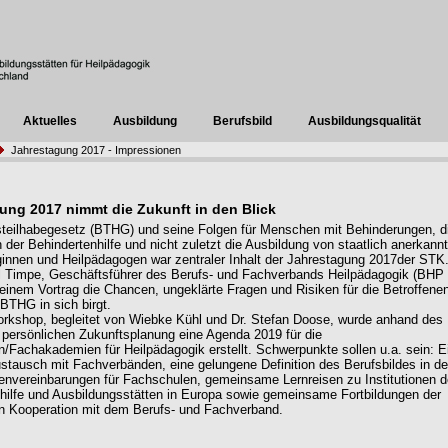
Aktuelles
Ausbildung
Berufsbild
Ausbildungsqualität
Jahrestagung 2017 - Impressionen
ung 2017 nimmt die Zukunft in den Blick
eilhabegesetz (BTHG) und seine Folgen für Menschen mit Behinderungen, d
n der Behindertenhilfe und nicht zuletzt die Ausbildung von staatlich anerkann
innen und Heilpädagogen war zentraler Inhalt der Jahrestagung 2017der STK
 Timpe, Geschäftsführer des Berufs- und Fachverbands Heilpädagogik (BHP 
seinem Vortrag die Chancen, ungeklärte Fragen und Risiken für die Betroffene
BTHG in sich birgt.
rkshop, begleitet von Wiebke Kühl und Dr. Stefan Doose, wurde anhand des
 persönlichen Zukunftsplanung eine Agenda 2019 für die
/Fachakademien für Heilpädagogik erstellt. Schwerpunkte sollen u.a. sein: E
ustausch mit Fachverbänden, eine gelungene Definition des Berufsbildes in d
vereinbarungen für Fachschulen, gemeinsame Lernreisen zu Institutionen d
hilfe und Ausbildungsstätten in Europa sowie gemeinsame Fortbildungen der
n Kooperation mit dem Berufs- und Fachverband.