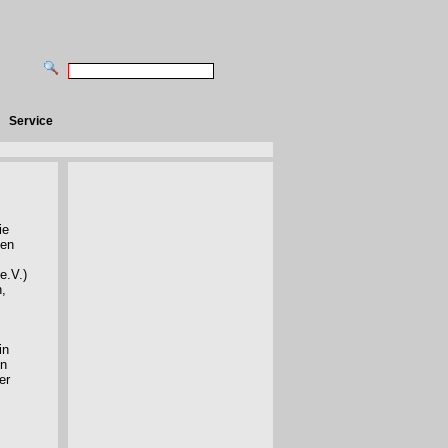
Service
ie
ten
.
e.V.)
n,
in
en
er