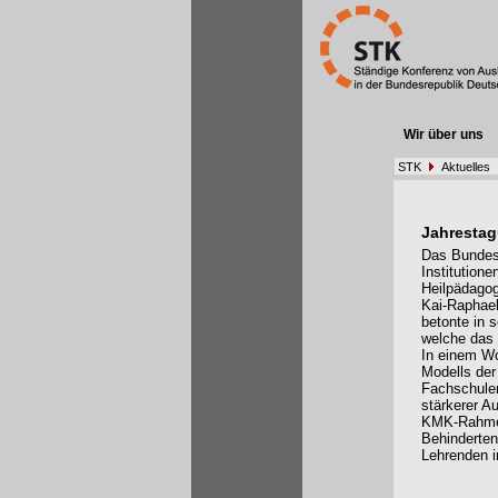
Wir über uns
STK
Aktuelles
Jahrestag
Das Bundest
Institutione
Heilpädagog
Kai-Raphael
betonte in 
welche das 
In einem Wo
Modells der
Fachschulen
stärkerer A
KMK-Rahmen
Behinderten
Lehrenden i