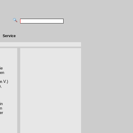
Service
ie
ten
.
e.V.)
n,
in
en
er