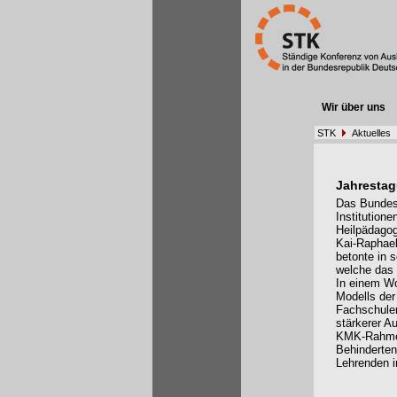
Wir über uns
STK
Aktuelles
Jahrestag
Das Bundest
Institutione
Heilpädagog
Kai-Raphael
betonte in 
welche das 
In einem Wo
Modells der
Fachschulen
stärkerer A
KMK-Rahmen
Behinderten
Lehrenden i