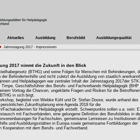
Aktuelles
Ausbildung
Berufsbild
Ausbildungsqualität
Jahrestagung 2017 - Impressionen
ung 2017 nimmt die Zukunft in den Blick
eilhabegesetz (BTHG) und seine Folgen für Menschen mit Behinderungen, d
n der Behindertenhilfe und nicht zuletzt die Ausbildung von staatlich anerkann
innen und Heilpädagogen war zentraler Inhalt der Jahrestagung 2017der STK
 Timpe, Geschäftsführer des Berufs- und Fachverbands Heilpädagogik (BHP 
seinem Vortrag die Chancen, ungeklärte Fragen und Risiken für die Betroffene
BTHG in sich birgt.
rkshop, begleitet von Wiebke Kühl und Dr. Stefan Doose, wurde anhand des
 persönlichen Zukunftsplanung eine Agenda 2019 für die
/Fachakademien für Heilpädagogik erstellt. Schwerpunkte sollen u.a. sein: E
ustausch mit Fachverbänden, eine gelungene Definition des Berufsbildes in d
vereinbarungen für Fachschulen, gemeinsame Lernreisen zu Institutionen d
hilfe und Ausbildungsstätten in Europa sowie gemeinsame Fortbildungen der
n Kooperation mit dem Berufs- und Fachverband.