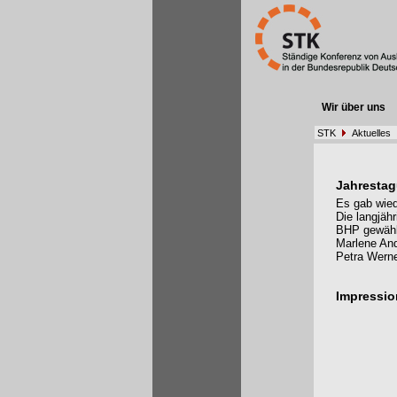
Wir über uns
STK
Aktuelles
Jahresta
Es gab wie
Die langjäh
BHP gewählt
Marlene And
Petra Werne
Impressi