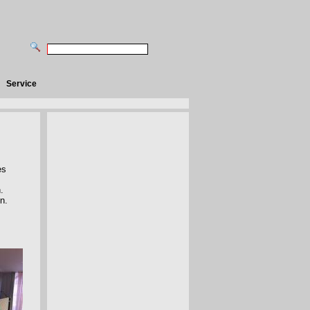
Service
es
.
en.