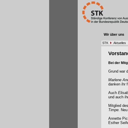
Wir über uns
STK
Aktuelles
Vorstan
Bei der Mit
Grund war d
Marlene An
danken ihr f
Auch
Elisa
und auch ih
Mitglied de
Timpe.
Neu
Annette Pic
Esther Seif