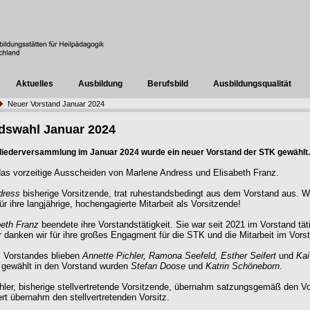
Aktuelles
Ausbildung
Berufsbild
Ausbildungsqualität
Neuer Vorstand Januar 2024
dswahl Januar 2024
gliederversammlung im Januar 2024 wurde ein neuer Vorstand der STK gewählt.
as vorzeitige Ausscheiden von Marlene Andress und Elisabeth Franz.
dress
bisherige Vorsitzende, trat ruhestandsbedingt aus dem Vorstand aus. W
ür ihre langjährige, hochengagierte Mitarbeit als Vorsitzende!
beth Franz
beendete ihre Vorstandstätigkeit. Sie war seit 2021 im Vorstand tät
r danken wir für ihre großes Engagment für die STK und die Mitarbeit im Vors
s Vorstandes blieben
Annette Pichler, Ramona Seefeld, Esther Seifert
und
Kai
 gewählt in den Vorstand wurden
Stefan Doose
und
Katrin Schöneborn
.
hler, bisherige stellvertretende Vorsitzende, übernahm satzungsgemäß den Vo
ert übernahm den stellvertretenden Vorsitz.