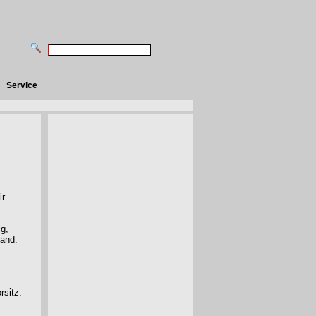
Service
ir
ig,
tand.
rsitz.