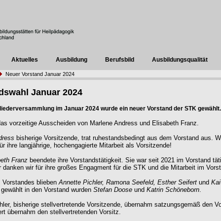
Aktuelles
Ausbildung
Berufsbild
Ausbildungsqualität
Neuer Vorstand Januar 2024
dswahl Januar 2024
gliederversammlung im Januar 2024 wurde ein neuer Vorstand der STK gewählt.
as vorzeitige Ausscheiden von Marlene Andress und Elisabeth Franz.
dress
bisherige Vorsitzende, trat ruhestandsbedingt aus dem Vorstand aus. W
ür ihre langjährige, hochengagierte Mitarbeit als Vorsitzende!
beth Franz
beendete ihre Vorstandstätigkeit. Sie war seit 2021 im Vorstand tät
r danken wir für ihre großes Engagment für die STK und die Mitarbeit im Vors
s Vorstandes blieben
Annette Pichler, Ramona Seefeld, Esther Seifert
und
Kai
 gewählt in den Vorstand wurden
Stefan Doose
und
Katrin Schöneborn
.
hler, bisherige stellvertretende Vorsitzende, übernahm satzungsgemäß den Vo
ert übernahm den stellvertretenden Vorsitz.