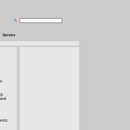
Service
ir
ig,
tand.
rsitz.