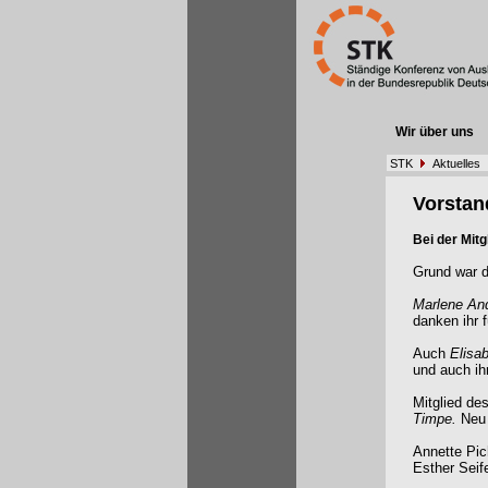
Wir über uns
STK
Aktuelles
Vorstan
Bei der Mit
Grund war d
Marlene An
danken ihr f
Auch
Elisa
und auch ih
Mitglied de
Timpe.
Neu
Annette Pic
Esther Seif