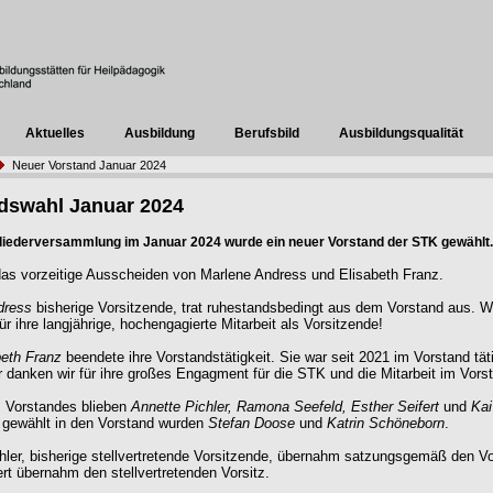
Aktuelles
Ausbildung
Berufsbild
Ausbildungsqualität
Neuer Vorstand Januar 2024
dswahl Januar 2024
gliederversammlung im Januar 2024 wurde ein neuer Vorstand der STK gewählt.
as vorzeitige Ausscheiden von Marlene Andress und Elisabeth Franz.
dress
bisherige Vorsitzende, trat ruhestandsbedingt aus dem Vorstand aus. W
ür ihre langjährige, hochengagierte Mitarbeit als Vorsitzende!
beth Franz
beendete ihre Vorstandstätigkeit. Sie war seit 2021 im Vorstand tät
r danken wir für ihre großes Engagment für die STK und die Mitarbeit im Vors
s Vorstandes blieben
Annette Pichler, Ramona Seefeld, Esther Seifert
und
Kai
 gewählt in den Vorstand wurden
Stefan Doose
und
Katrin Schöneborn
.
hler, bisherige stellvertretende Vorsitzende, übernahm satzungsgemäß den Vo
ert übernahm den stellvertretenden Vorsitz.