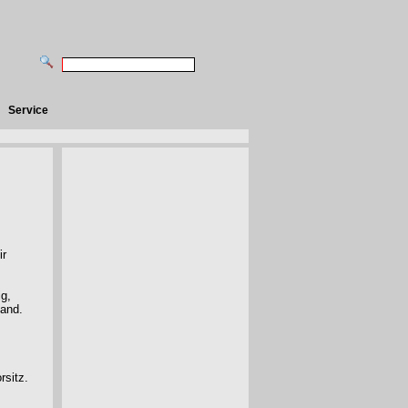
Service
ir
ig,
tand.
rsitz.