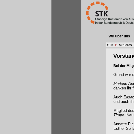
Wir über uns
STK
Aktuelles
Vorstan
Bei der Mit
Grund war d
Marlene An
danken ihr f
Auch
Elisa
und auch ih
Mitglied de
Timpe.
Neu
Annette Pic
Esther Seif