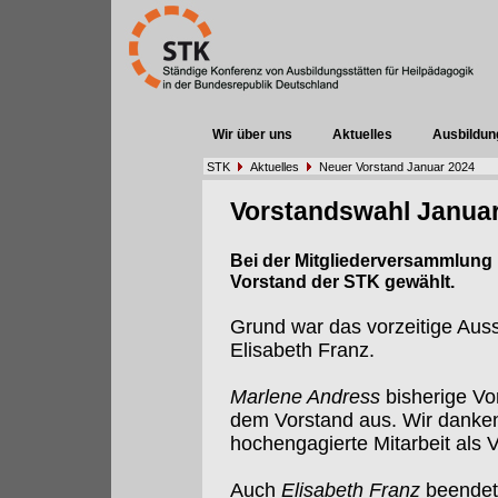
Wir über uns
Aktuelles
Ausbildun
STK
Aktuelles
Neuer Vorstand Januar 2024
Vorstandswahl Janua
Bei der Mitgliederversammlung 
Vorstand der STK gewählt.
Grund war das vorzeitige Aus
Elisabeth Franz.
Marlene Andress
bisherige Vo
dem Vorstand aus. Wir danken i
hochengagierte Mitarbeit als 
Auch
Elisabeth Franz
beendete