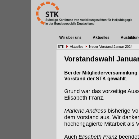
Wir über uns
Aktuelles
Ausbildun
STK
Aktuelles
Neuer Vorstand Januar 2024
Vorstandswahl Janua
Bei der Mitgliederversammlung 
Vorstand der STK gewählt.
Grund war das vorzeitige Aus
Elisabeth Franz.
Marlene Andress
bisherige Vo
dem Vorstand aus. Wir danken i
hochengagierte Mitarbeit als 
Auch
Elisabeth Franz
beendete