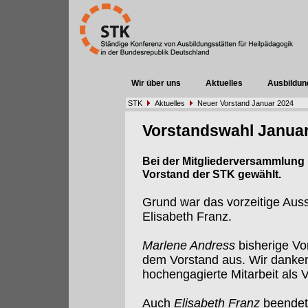
Wir über uns
Aktuelles
Ausbildun
STK
Aktuelles
Neuer Vorstand Januar 2024
Vorstandswahl Janua
Bei der Mitgliederversammlung 
Vorstand der STK gewählt.
Grund war das vorzeitige Aus
Elisabeth Franz.
Marlene Andress
bisherige Vo
dem Vorstand aus. Wir danken i
hochengagierte Mitarbeit als 
Auch
Elisabeth Franz
beendete