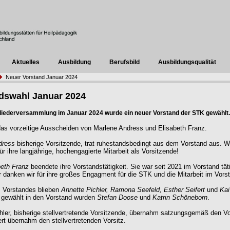
Aktuelles
Ausbildung
Berufsbild
Ausbildungsqualität
Neuer Vorstand Januar 2024
dswahl Januar 2024
gliederversammlung im Januar 2024 wurde ein neuer Vorstand der STK gewählt.
as vorzeitige Ausscheiden von Marlene Andress und Elisabeth Franz.
dress
bisherige Vorsitzende, trat ruhestandsbedingt aus dem Vorstand aus. W
ür ihre langjährige, hochengagierte Mitarbeit als Vorsitzende!
beth Franz
beendete ihre Vorstandstätigkeit. Sie war seit 2021 im Vorstand tät
r danken wir für ihre großes Engagment für die STK und die Mitarbeit im Vors
s Vorstandes blieben
Annette Pichler, Ramona Seefeld, Esther Seifert
und
Kai
 gewählt in den Vorstand wurden
Stefan Doose
und
Katrin Schöneborn
.
hler, bisherige stellvertretende Vorsitzende, übernahm satzungsgemäß den Vo
ert übernahm den stellvertretenden Vorsitz.