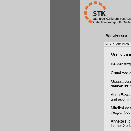
Wir über uns
STK
Aktuelles
Vorstan
Bei der Mit
Grund war d
Marlene An
danken ihr f
Auch
Elisa
und auch ih
Mitglied de
Timpe.
Neu
Annette Pic
Esther Seif