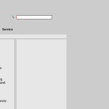
Service
ir
ig,
tand.
rsitz.