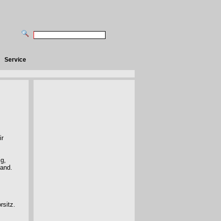
Service
ir
ig,
tand.
rsitz.