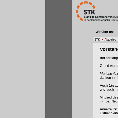
Wir über uns
STK
Aktuelles
Vorstan
Bei der Mit
Grund war d
Marlene An
danken ihr f
Auch
Elisa
und auch ih
Mitglied de
Timpe.
Neu
Annette Pic
Esther Seif