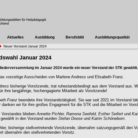
Aktuelles
Ausbildung
Berufsbild
Ausbildungsqualität
Neuer Vorstand Januar 2024
dswahl Januar 2024
gliederversammlung im Januar 2024 wurde ein neuer Vorstand der STK gewählt.
as vorzeitige Ausscheiden von Marlene Andress und Elisabeth Franz.
dress
bisherige Vorsitzende, trat ruhestandsbedingt aus dem Vorstand aus. W
ür ihre langjährige, hochengagierte Mitarbeit als Vorsitzende!
beth Franz
beendete ihre Vorstandstätigkeit. Sie war seit 2021 im Vorstand tät
r danken wir für ihre großes Engagment für die STK und die Mitarbeit im Vors
s Vorstandes blieben
Annette Pichler, Ramona Seefeld, Esther Seifert
und
Kai
 gewählt in den Vorstand wurden
Stefan Doose
und
Katrin Schöneborn
.
hler, bisherige stellvertretende Vorsitzende, übernahm satzungsgemäß den Vo
ert übernahm den stellvertretenden Vorsitz.