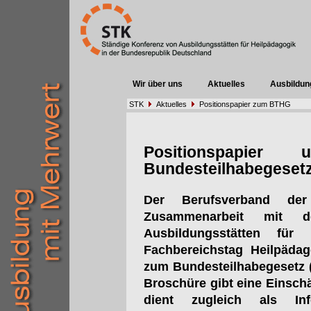
Wir über uns
Aktuelles
Ausbildun
STK
Aktuelles
Positionspapier zum BTHG
Positionspapier
Bundesteilhabegeset
Der Berufsverband der
Zusammenarbeit mit d
Ausbildungsstätten fü
Fachbereichstag Heilpädag
zum Bundesteilhabegesetz (B
Broschüre gibt eine Einsc
dient zugleich als Inf