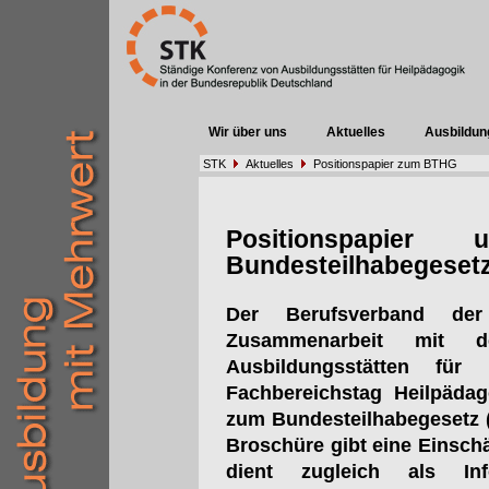
Wir über uns
Aktuelles
Ausbildun
STK
Aktuelles
Positionspapier zum BTHG
Positionspapier
Bundesteilhabegeset
Der Berufsverband der
Zusammenarbeit mit d
Ausbildungsstätten fü
Fachbereichstag Heilpädag
zum Bundesteilhabegesetz (B
Broschüre gibt eine Einsc
dient zugleich als Inf