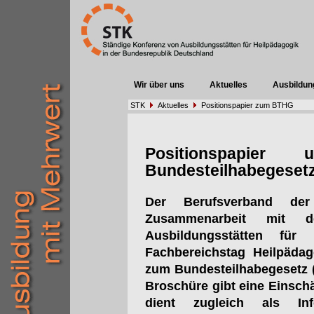
Wir über uns
Aktuelles
Ausbildun
STK
Aktuelles
Positionspapier zum BTHG
Positionspapier
Bundesteilhabegeset
Der Berufsverband der
Zusammenarbeit mit d
Ausbildungsstätten fü
Fachbereichstag Heilpädag
zum Bundesteilhabegesetz (B
Broschüre gibt eine Einsc
dient zugleich als Inf