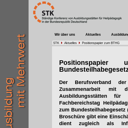
Wir über uns
Aktuelles
Ausbildun
STK
Aktuelles
Positionspapier zum BTHG
Positionspapier
Bundesteilhabegeset
Der Berufsverband der
Zusammenarbeit mit d
Ausbildungsstätten fü
Fachbereichstag Heilpädag
zum Bundesteilhabegesetz (B
Broschüre gibt eine Einsc
dient zugleich als Inf