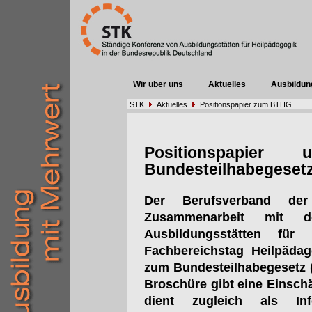
Wir über uns
Aktuelles
Ausbildun
STK
Aktuelles
Positionspapier zum BTHG
Positionspapier
Bundesteilhabegeset
Der Berufsverband der
Zusammenarbeit mit d
Ausbildungsstätten fü
Fachbereichstag Heilpädag
zum Bundesteilhabegesetz (B
Broschüre gibt eine Einsc
dient zugleich als Inf