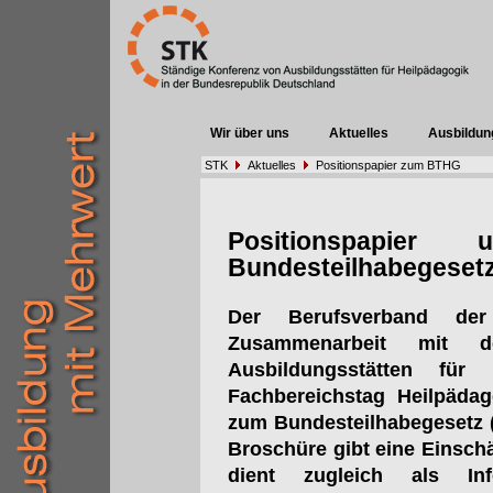
Wir über uns
Aktuelles
Ausbildun
STK
Aktuelles
Positionspapier zum BTHG
Positionspapier
Bundesteilhabegeset
Der Berufsverband der
Zusammenarbeit mit d
Ausbildungsstätten fü
Fachbereichstag Heilpädag
zum Bundesteilhabegesetz (B
Broschüre gibt eine Einsc
dient zugleich als Inf