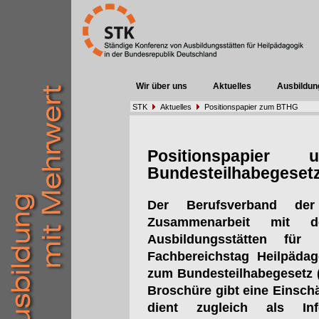
Wir über uns
Aktuelles
Ausbildun
STK
Aktuelles
Positionspapier zum BTHG
Positionspapier
Bundesteilhabegeset
Der Berufsverband der
Zusammenarbeit mit d
Ausbildungsstätten fü
Fachbereichstag Heilpädag
zum Bundesteilhabegesetz (B
Broschüre gibt eine Einsc
dient zugleich als Inf