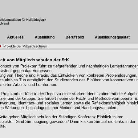
Aktuelles
Ausbildung
Berufsbild
Ausbildungsqualität
Projekte der Mitgliedsschulen
beit von Mitgliedsschulen der StK
ontext von Projekten führt zu tiefgreifenden und nachhaltigen Lernerfahrunge
resistent gegen das Vergessen.
ung von Theorie und Praxis, das Entwickeln von konkreten Problemlösungen,
 aktives Tun ermöglicht den Studierenden das Einüben von kooperativen u
isierten Arbeits- und Lernformen.
 Projektarbeit führt in der Regel zu einer starken Identifikation mit der Aufgab
ziel und der Gruppe. Sie fördert neben der Fach- und Methodenkompetenz u.
wortung, Identitäts- und soziales Lernen sowie die Reflexionsfähigkeit hinsich
en Wirkungen heilpädagogischer Medien und Handlungsvariablen.
Seite geben Mitgliedsschulen der Ständigen Konferenz Einblick in ihre
projekte. Sind Sie neugierig geworden? Dann klicken Sie auf die Links in der
lte.