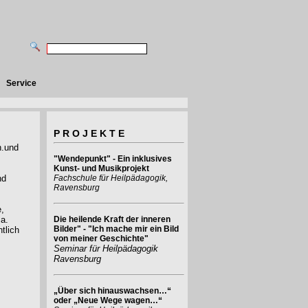
Service
P R O J E K T E
n.und
"Wendepunkt" - Ein inklusives
Kunst- und Musikprojekt
nd
Fachschule für Heilpädagogik,
Ravensburg
e,
a.
Die heilende Kraft der inneren
Bilder" - "Ich mache mir ein Bild
tlich
von meiner Geschichte"
Seminar für Heilpädagogik
Ravensburg
„Über sich hinauswachsen…“
oder „Neue Wege wagen…“