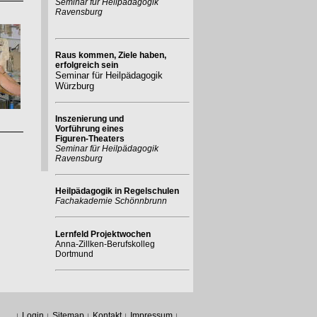
Seminar für Heilpädagogik
Ravensburg
Raus kommen, Ziele haben,
erfolgreich sein
Seminar für Heilpädagogik
Würzburg
Inszenierung und
Vorführung eines
Figuren-Theaters
Seminar für Heilpädagogik
Ravensburg
Heilpädagogik in Regelschulen
Fachakademie Schönnbrunn
Lernfeld Projektwochen
Anna-Zillken-Berufskolleg
Dortmund
Login
Sitemap
Kontakt
Impressum