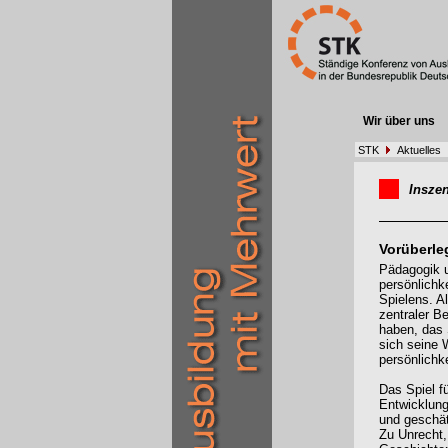
Wir über uns
STK
Aktuelles
Insze
Vorüberl
Pädagogik 
persönlichk
Spielens. A
zentraler B
haben, das 
sich seine 
persönlichke
Das Spiel fü
Entwicklun
und geschä
Zu Unrecht,