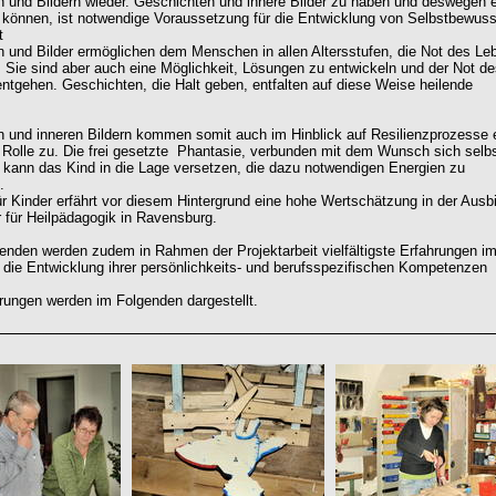
 und Bildern wieder. Geschichten und innere Bilder zu haben und deswegen 
 können, ist notwendige Voraussetzung für die Entwicklung von Selbstbewuss
t
 und Bilder ermöglichen dem Menschen in allen Altersstufen, die Not des Le
. Sie sind aber auch eine Möglichkeit, Lösungen zu entwickeln und der Not d
ntgehen. Geschichten, die Halt geben, entfalten auf diese Weise heilende
 und inneren Bildern kommen somit auch im Hinblick auf Resilienzprozesse 
Rolle zu. Die frei gesetzte Phantasie, verbunden mit dem Wunsch sich selb
 kann das Kind in die Lage versetzen, die dazu notwendigen Energien zu
.
ür Kinder erfährt vor diesem Hintergrund eine hohe Wertschätzung in der Ausb
für Heilpädagogik in Ravensburg.
enden werden zudem in Rahmen der Projektarbeit vielfältigste Erfahrungen i
f die Entwicklung ihrer persönlichkeits- und berufsspezifischen Kompetenzen
rungen werden im Folgenden dargestellt.