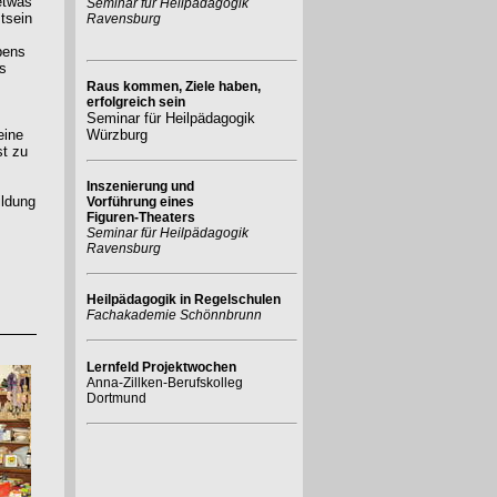
etwas
Seminar für Heilpädagogik
tsein
Ravensburg
bens
es
Raus kommen, Ziele haben,
erfolgreich sein
Seminar für Heilpädagogik
eine
Würzburg
st zu
Inszenierung und
ildung
Vorführung eines
Figuren-Theaters
Seminar für Heilpädagogik
Ravensburg
m
Heilpädagogik in Regelschulen
Fachakademie Schönnbrunn
Lernfeld Projektwochen
Anna-Zillken-Berufskolleg
Dortmund