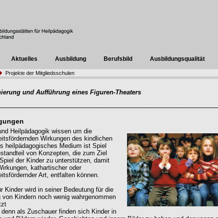
Aktuelles
Ausbildung
Berufsbild
Ausbildungsqualität
Projekte der Mitgliedsschulen
nierung und Aufführung eines Figuren-Theaters
egungen
und Heilpädagogik wissen um die
eitsfördernden Wirkungen des kindlichen
ls heilpädagogisches Medium ist Spiel
estandteil von Konzepten, die zum Ziel
Spiel der Kinder zu unterstützen, damit
Wirkungen, kathartischer oder
itsfördernder Art, entfalten können.
r Kinder wird in seiner Bedeutung für die
g von Kindern noch wenig wahrgenommen
tzt
 denn als Zuschauer finden sich Kinder in