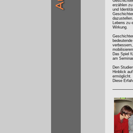
Geschichten
erzählen zu
und Identitä
Geschichten
dazustellen
Lebens zu e
Wirkung.
Geschichten
bedeutende 
verbessern,
mobilisieren
Das Spiel f
am Seminar 
Den Studier
Hinblick au
ermöglicht.
Diese Erfah