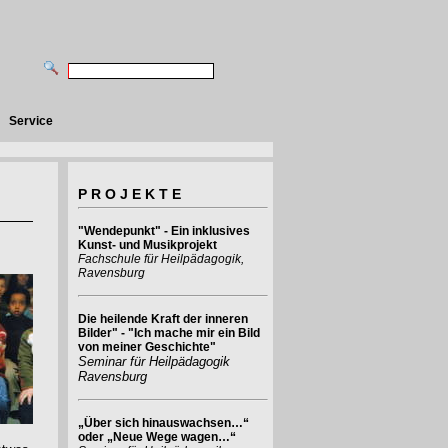
Service
P R O J E K T E
"Wendepunkt" - Ein inklusives
Kunst- und Musikprojekt
Fachschule für Heilpädagogik,
Ravensburg
Die heilende Kraft der inneren
Bilder" - "Ich mache mir ein Bild
von meiner Geschichte"
Seminar für Heilpädagogik
Ravensburg
„Über sich hinauswachsen…“
oder „Neue Wege wagen…“