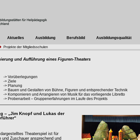
Aktuelles
Ausbildung
Berufsbild
Ausbildungsqualität
Projekte der Mitgliedsschulen
nierung und Aufführung eines Figuren-Theaters
->
Vorüberlegungen
->
Ziele
->
Planung
->
Bauen und Gestalten von Bühne, Figuren und entsprechender Technik
->
Komponieren und Arrangieren von Musik für das vorliegende Libretto
->
Probenarbeit – Gruppenerfahrungen im Laufe des Projekts
g – „Jim Knopf und Lukas der
führer“
 dargestelltes Theaterspiel ist für
en und Zuschauer ansprechend und