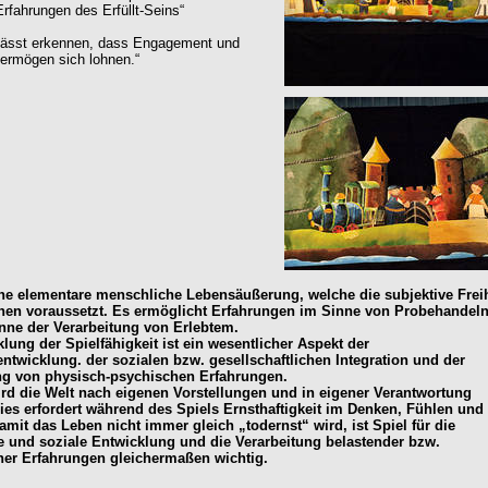
Erfahrungen des Erfüllt-Seins“
 lässt erkennen, dass Engagement und
ermögen sich lohnen.“
eine elementare menschliche Lebensäußerung, welche die subjektive Freih
en voraussetzt. Es ermöglicht Erfahrungen im Sinne von Probehandeln
nne der Verarbeitung von Erlebtem.
lung der Spielfähigkeit ist ein wesentlicher Aspekt der
entwicklung. der sozialen bzw. gesellschaftlichen Integration und der
ng von physisch-psychischen Erfahrungen.
ird die Welt nach eigenen Vorstellungen und in eigener Verantwortung
Dies erfordert während des Spiels Ernsthaftigkeit im Denken, Fühlen und
mit das Leben nicht immer gleich „todernst“ wird, ist Spiel für die
le und soziale Entwicklung und die Verarbeitung belastender bzw.
her Erfahrungen gleichermaßen wichtig.