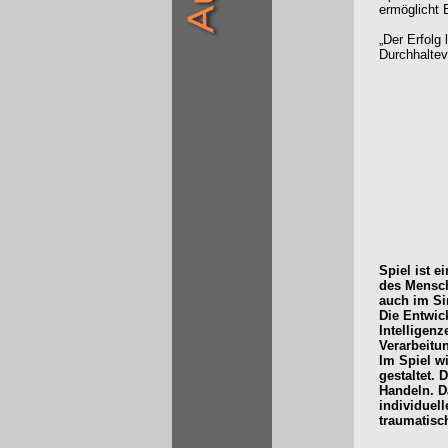
ermöglicht 
„Der Erfolg
Durchhaltev
Spiel ist 
des Mensch
auch im Si
Die Entwick
Intelligenz
Verarbeitu
Im Spiel w
gestaltet. 
Handeln. Da
individuel
traumatisc