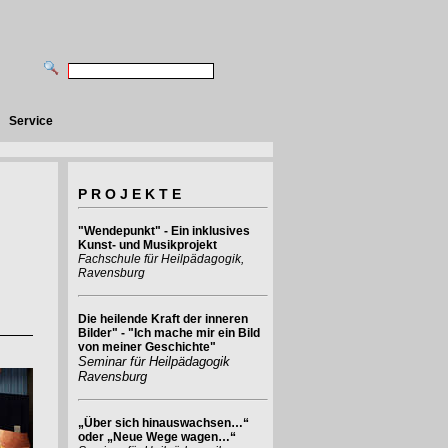
Service
P R O J E K T E
"Wendepunkt" - Ein inklusives
Kunst- und Musikprojekt
Fachschule für Heilpädagogik,
Ravensburg
Die heilende Kraft der inneren
Bilder" - "Ich mache mir ein Bild
von meiner Geschichte"
Seminar für Heilpädagogik
Ravensburg
„Über sich hinauswachsen…“
oder „Neue Wege wagen…“