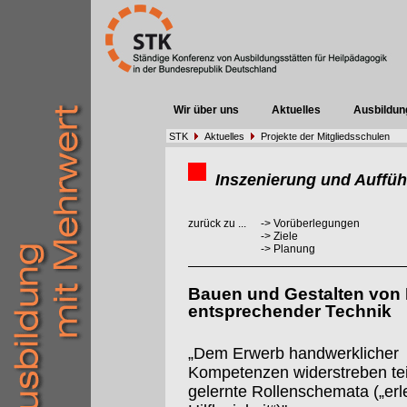
Wir über uns
Aktuelles
Ausbildun
STK
Aktuelles
Projekte der Mitgliedsschulen
Inszenierung und Auffüh
zurück zu ...
->
Vorüberlegungen
->
Ziele
->
Planung
Bauen und Gestalten von
entsprechender Technik
„Dem Erwerb handwerklicher
Kompetenzen widerstreben te
gelernte Rollenschemata („erl