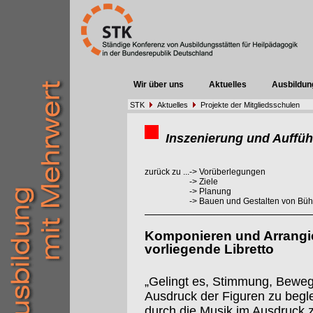
Wir über uns
Aktuelles
Ausbildun
STK
Aktuelles
Projekte der Mitgliedsschulen
Inszenierung und Auffüh
zurück zu ...
->
Vorüberlegungen
->
Ziele
->
Planung
->
Bauen und Gestalten von Büh
Komponieren und Arrangie
vorliegende Libretto
„Gelingt es, Stimmung, Bewe
Ausdruck der Figuren zu begl
durch die Musik im Ausdruck 