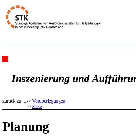
Inszenierung und Aufführu
zurück zu ...
->
Vorüberlegungen
->
Ziele
Planung