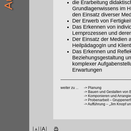
die Erarbeitung didaktis
Grundlagenwissens im Hi
den Einsatz diverser Me
Der Erwerb von Fertigke
Das Erkennen von indiv
Lernprozessen und dere
Der Einsatz der Medien 
HeilpädagogIn und Klient
Das Erkennen und Reflek
Beziehungsgestaltung un
komplexer Aufgabenstell
Erwartungen
weiter zu ...
->
Planung
->
Bauen und Gestalten von 
->
Komponieren und Arrangier
->
Probenarbeit – Gruppenerf
->
Aufführung – „Jim Knopf un