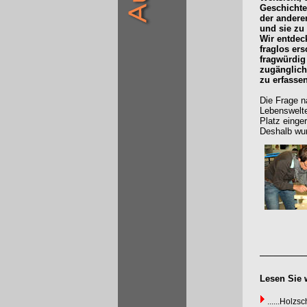
Geschichten
der andere
und sie zu
Wir entdec
fraglos ers
fragwürdig
zugänglich
zu erfassen
Die Frage n
Lebenswelte
Platz einge
Deshalb wur
Lesen Sie 
......Holz