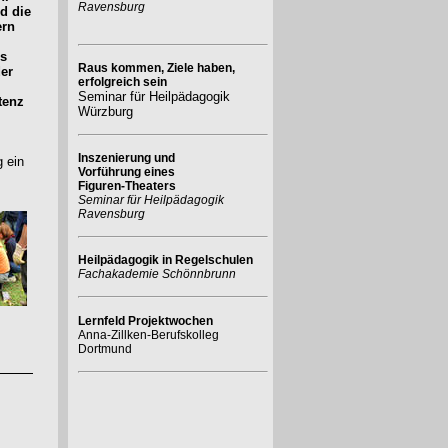
Ravensburg
d die
ern
ns
Raus kommen, Ziele haben,
der
erfolgreich sein
Seminar für Heilpädagogik
tenz
Würzburg
Inszenierung und
g ein
Vorführung eines
Figuren-Theaters
Seminar für Heilpädagogik
Ravensburg
Heilpädagogik in Regelschulen
Fachakademie Schönnbrunn
Lernfeld Projektwochen
Anna-Zillken-Berufskolleg
Dortmund