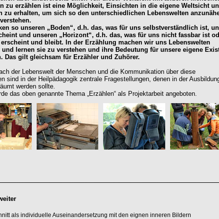
 zu erzählen ist eine Möglichkeit, Einsichten in die eigene Weltsicht un
n zu erhalten, um sich so den unterschiedlichen Lebenswelten anzunäh
 verstehen.
ken so unseren „Boden“, d.h. das, was für uns selbstverständlich ist, u
cheint und unseren „Horizont“, d.h. das, was für uns nicht fassbar ist o
 erscheint und bleibt. In der Erzählung machen wir uns Lebenswelten
 und lernen sie zu verstehen und ihre Bedeutung für unsere eigene Exis
. Das gilt gleichsam für Erzähler und Zuhörer.
ach der Lebenswelt der Menschen und die Kommunikation über diese
n sind in der Heilpädagogik zentrale Fragestellungen, denen in der Ausbildun
räumt werden sollte.
de das oben genannte Thema „Erzählen“ als Projektarbeit angeboten.
weiter
schnitt als individuelle Auseinandersetzung mit den eignen inneren Bildern