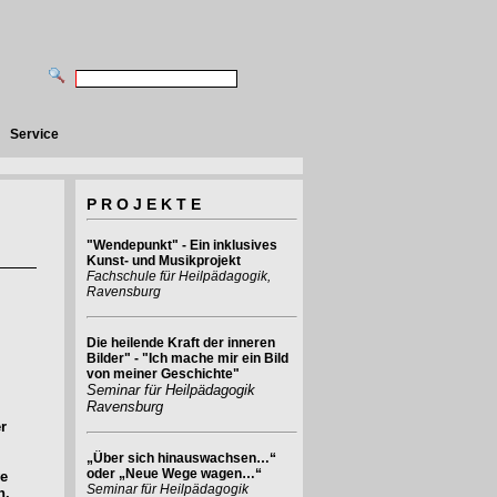
Service
P R O J E K T E
"Wendepunkt" - Ein inklusives
Kunst- und Musikprojekt
Fachschule für Heilpädagogik,
Ravensburg
Die heilende Kraft der inneren
Bilder" - "Ich mache mir ein Bild
von meiner Geschichte"
Seminar für Heilpädagogik
Ravensburg
r
„Über sich hinauswachsen…“
oder „Neue Wege wagen…“
ve
Seminar für Heilpädagogik
n.