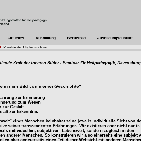
Aktuelles
Ausbildung
Berufsbild
Ausbildungsqualität
Projekte der Mitgliedsschulen
ilende Kraft der inneren Bilder - Seminar für Heilpädagogik, Ravensburg
e mir ein Bild von meiner Geschichte"
fahrung zur Erinnerung
rinnerung zum Wesen
zur Gestalt
stalt zur Erkenntnis
swelt" eines Menschen beinhaltet seine jeweils individuelle Sicht von de
sive seiner transzendenten Erfahrungen. Wir existieren aber nicht nur in
weils individuellen, subjektiven Lebenswelt, sondern zugleich in den
en anderer Menschen. So konstruieren wir also einerseits eine subjekti
teilen aber andererseits einen Teil dieser Weltsicht mit anderen Mensche