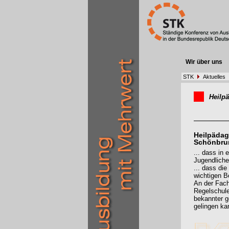
Wir über uns
STK
Aktuelles
Heilp
Heilpädag
Schönbru
... dass in
Jugendliche
... dass die
wichtigen Be
An der Fach
Regelschule
bekannter g
gelingen ka