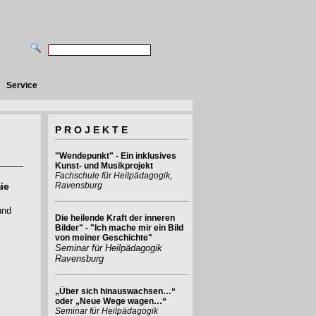
Service
P R O J E K T E
"Wendepunkt" - Ein inklusives
Kunst- und Musikprojekt
Fachschule für Heilpädagogik,
ie
Ravensburg
und
Die heilende Kraft der inneren
Bilder" - "Ich mache mir ein Bild
von meiner Geschichte"
Seminar für Heilpädagogik
Ravensburg
„Über sich hinauswachsen…“
oder „Neue Wege wagen…“
Seminar für Heilpädagogik