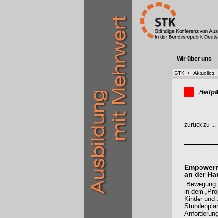
Wir über uns
STK
Aktuelles
Heilp
zurück zu ...
Empowerme
an der Ha
„Bewegung k
in dem „Pro
Kinder und 
Stundenplan
Anforderun