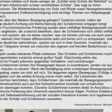
r/innen erleben sich heute weniger als „Schüler einer Schule der Mehrheit“ s
uf dem Arbeitsmarkt schwer vermittelbare Schüler“. Das nagt an ihrem
sstsein. Die Wiederentdeckung von Stolz und Würde sowie Herangehensweis
mpowerment (Selbstermächtigung) sind wichtige Themen von Heilpädagogik 
ich.
ies über das Medium Bewegung gelingen? Zunächst einmal, indem der
e deutlich Achtung und Wertschätzung den Schüler/innen entgegen bringt.
er Psychomotorischen Förderung wurden dann vielfältige Bewegungsspiele un
 angeboten, die zunächst bewirkten, dass die Schülerinnen sich selbst vielfäl
und spürten, wie sie etwas machen, was sie können und was sie auch errei
 nahmen ihren Körper differenzierter wahr und lernen sich zu entspannen. In
nne deutlicher wahrnahmen, spürten sie sich in ihrer Ganzheit. Innerhalb des
 Tätigseins lernten sie zwischen den eigenen und fremden Bedürfnissen zu
en.
jekt wurden bekannte Pfade verlassen. Den Schülern und Schülerinnen mac
gseinheiten zunächst einmal großen Spaß. Gleichzeitig wirkte das
ische Projekt präventiv gegenüber Verhaltens- und Lernstörungen.
Schüler/innen lernten ihre Bewegungen besser zu koordinieren, lernten sie auc
 Impulse zu steuern. Wenn die Bewältigung einer schwierigen Bewegungsau
gelang, waren sie stolz auf sich. Sie begannen eigene (Bewegungs-) Erfolge 
gaben sich die erlebte Achtung immer mehr selbst. Die Lehrerinnen des
eiches berichteten, dass Schüler/innen, die innerhalb der Bewegungsexperi
ufmerksamkeit auch auf ihre Aufmerksamkeit innerhalb von schulischen
en übertragen konnten. Einzelne Schüler/innen konnten direkt im Anschluss a
ische Förderung dem Unterricht wesentlich besser folgen. Positive Erlebniss
und Selbstwahrnehmung und der sozialen Interaktion konnten sich regulierend
en der Schüler und Schülerinnen auswirken.
Verantwortlicher Dozent: Michael