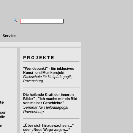
Service
P R O J E K T E
"Wendepunkt" - Ein inklusives
Kunst- und Musikprojekt
Fachschule für Heilpädagogik,
Ravensburg
Die heilende Kraft der inneren
Bilder" - "Ich mache mir ein Bild
te
von meiner Geschichte"
Seminar für Heilpädagogik
Ravensburg
ssen
die
ge
„Über sich hinauswachsen…“
oder „Neue Wege wagen…“