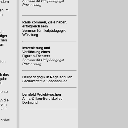
Seminar für Heilpädagogik
ondern
Ravensburg
en im
in
Raus kommen, Ziele haben,
erfolgreich sein
Seminar für Heilpädagogik
d -
Würzburg
tiger
chen
dem
Inszenierung und
Vorführung eines
Figuren-Theaters
Seminar für Heilpädagogik
hten
Ravensburg
h ihre
Heilpädagogik in Regelschulen
fgabe
Fachakademie Schönnbrunn
zu
mente
Lernfeld Projektwochen
Anna-Zillken-Berufskolleg
n die
Dortmund
e in
 auf
 Kreisel