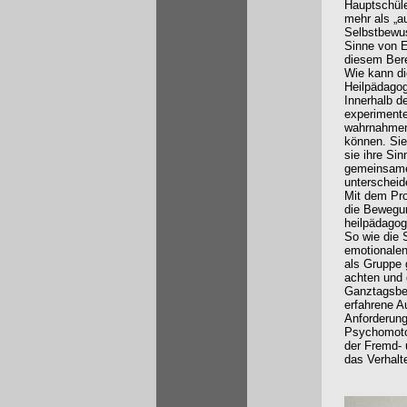
Hauptschüle
mehr als „a
Selbstbewu
Sinne von E
diesem Bere
Wie kann d
Heilpädagog
Innerhalb d
experimente
wahrnahmen 
können. Sie
sie ihre Si
gemeinsamen
unterscheid
Mit dem Pro
die Bewegun
heilpädagog
So wie die 
emotionalen
als Gruppe 
achten und 
Ganztagsber
erfahrene A
Anforderung
Psychomotor
der Fremd- 
das Verhalt