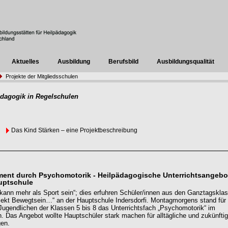
Aktuelles
Ausbildung
Berufsbild
Ausbildungsqualität
Projekte der Mitgliedsschulen
ädagogik in Regelschulen
Das Kind Stärken – eine Projektbeschreibung
nt durch Psychomotorik - Heilpädagogische Unterrichtsangebo
uptschule
ann mehr als Sport sein“; dies erfuhren Schüler/innen aus den Ganztagskla
jekt Bewegtsein…“ an der Hauptschule Indersdorfi. Montagmorgens stand für 
Jugendlichen der Klassen 5 bis 8 das Unterrichtsfach „Psychomotorik“ im
. Das Angebot wollte Hauptschüler stark machen für alltägliche und zukünfti
gen.