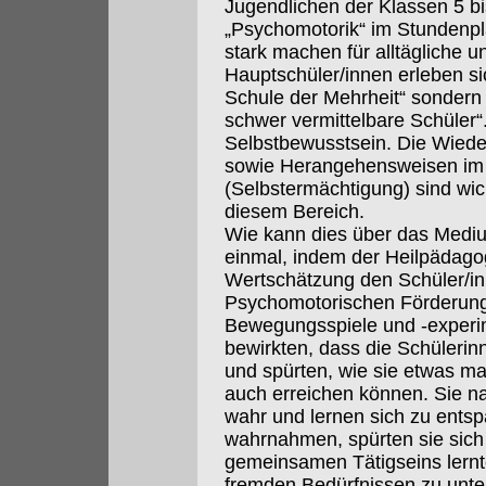
Jugendlichen der Klassen 5 bi
„Psychomotorik“ im Stundenpl
stark machen für alltägliche 
Hauptschüler/innen erleben si
Schule der Mehrheit“ sondern
schwer vermittelbare Schüler“
Selbstbewusstsein. Die Wied
sowie Herangehensweisen i
(Selbstermächtigung) sind wi
diesem Bereich.
Wie kann dies über das Med
einmal, indem der Heilpädago
Wertschätzung den Schüler/in
Psychomotorischen Förderung 
Bewegungsspiele und -experi
bewirkten, dass die Schülerin
und spürten, wie sie etwas m
auch erreichen können. Sie na
wahr und lernen sich zu entsp
wahrnahmen, spürten sie sich 
gemeinsamen Tätigseins lernt
fremden Bedürfnissen zu unte