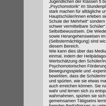
Jugendlichen der Klassen 5 bi
„Psychomotorik“ im Stundenpl
stark machen für alltägliche 
Hauptschüler/innen erleben si
Schule der Mehrheit“ sondern
schwer vermittelbare Schüler“
Selbstbewusstsein. Die Wied
sowie Herangehensweisen i
(Selbstermächtigung) sind wi
diesem Bereich.
Wie kann dies über das Med
einmal, indem der Heilpädago
Wertschätzung den Schüler/in
Psychomotorischen Förderung 
Bewegungsspiele und -experi
bewirkten, dass die Schülerin
und spürten, wie sie etwas m
auch erreichen können. Sie na
wahr und lernen sich zu entsp
wahrnahmen, spürten sie sich 
gemeinsamen Tätigseins lernt
fremden Bedürfnissen zu unte