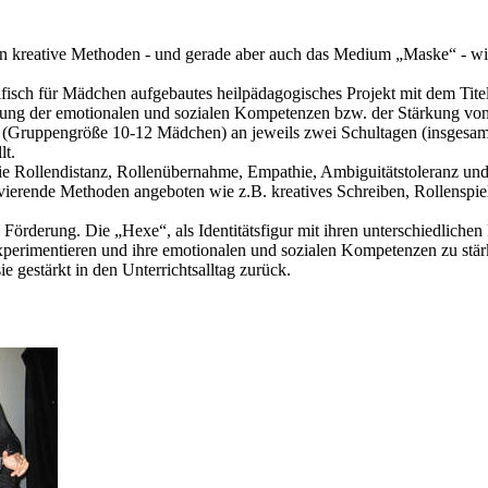
n kreative Methoden - und gerade aber auch das Medium „Maske“ - wic
fisch für Mädchen aufgebautes heilpädagogisches Projekt mit dem Tit
ärkung der emotionalen und sozialen Kompetenzen bzw. der Stärkung von
 (Gruppengröße 10-12 Mädchen) an jeweils zwei Schultagen (insgesam
lt.
 Rollendistanz, Rollenübernahme, Empathie, Ambiguitätstoleranz und I
vierende Methoden angeboten wie z.B. kreatives Schreiben, Rollenspi
örderung. Die „Hexe“, als Identitätsfigur mit ihren unterschiedlichen 
experimentieren und ihre emotionalen und sozialen Kompetenzen zu stä
 gestärkt in den Unterrichtsalltag zurück.