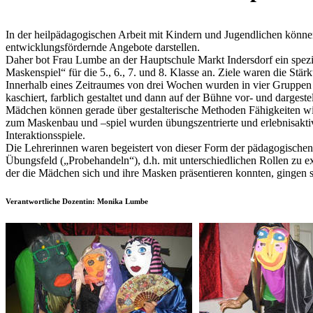
In der heilpädagogischen Arbeit mit Kindern und Jugendlichen könne
entwicklungsfördernde Angebote darstellen.
Daher bot Frau Lumbe an der Hauptschule Markt Indersdorf ein spezi
Maskenspiel“ für die 5., 6., 7. und 8. Klasse an. Ziele waren die St
Innerhalb eines Zeitraumes von drei Wochen wurden in vier Gruppen
kaschiert, farblich gestaltet und dann auf der Bühne vor- und dargestel
Mädchen können gerade über gestalterische Methoden Fähigkeiten wie
zum Maskenbau und –spiel wurden übungszentrierte und erlebnisakti
Interaktionsspiele.
Die Lehrerinnen waren begeistert von dieser Form der pädagogischen F
Übungsfeld („Probehandeln“), d.h. mit unterschiedlichen Rollen zu 
der die Mädchen sich und ihre Masken präsentieren konnten, gingen sie
Verantwortliche Dozentin: Monika Lumbe