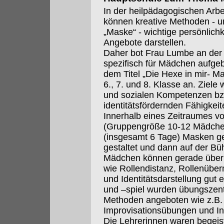
In der heilpädagogischen Arbe
können kreative Methoden - 
„Maske“ - wichtige persönlich
Angebote darstellen.
Daher bot Frau Lumbe an der 
spezifisch für Mädchen aufge
dem Titel „Die Hexe in mir- M
6., 7. und 8. Klasse an. Ziele
und sozialen Kompetenzen bz
identitätsfördernden Fähigkeit
Innerhalb eines Zeitraumes v
(Gruppengröße 10-12 Mädchen
(insgesamt 6 Tage) Masken get
gestaltet und dann auf der Büh
Mädchen können gerade über 
wie Rollendistanz, Rollenübe
und Identitätsdarstellung gu
und –spiel wurden übungszentr
Methoden angeboten wie z.B. k
Improvisationsübungen und Int
Die Lehrerinnen waren begeist