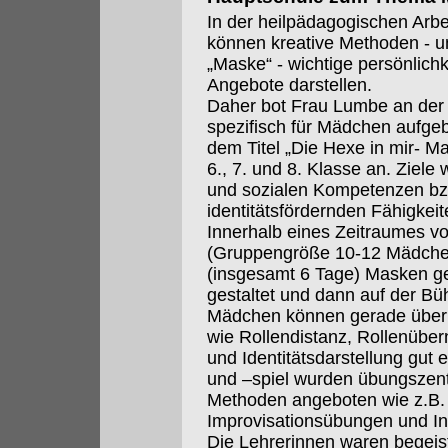
In der heilpädagogischen Arbe
können kreative Methoden - 
„Maske“ - wichtige persönlich
Angebote darstellen.
Daher bot Frau Lumbe an der 
spezifisch für Mädchen aufge
dem Titel „Die Hexe in mir- M
6., 7. und 8. Klasse an. Ziele
und sozialen Kompetenzen bz
identitätsfördernden Fähigkeit
Innerhalb eines Zeitraumes v
(Gruppengröße 10-12 Mädchen
(insgesamt 6 Tage) Masken get
gestaltet und dann auf der Büh
Mädchen können gerade über 
wie Rollendistanz, Rollenübe
und Identitätsdarstellung gu
und –spiel wurden übungszentr
Methoden angeboten wie z.B. k
Improvisationsübungen und Int
Die Lehrerinnen waren begeist