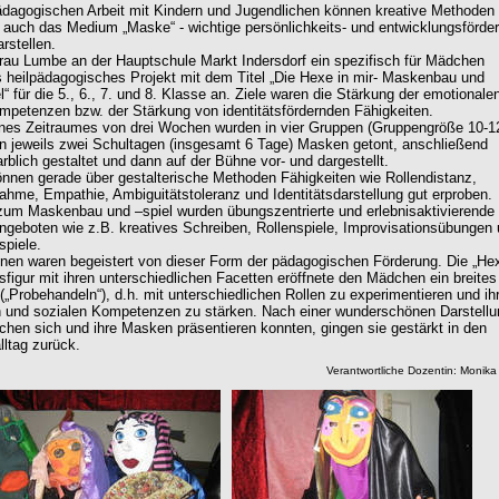
pädagogischen Arbeit mit Kindern und Jugendlichen können kreative Methoden 
 auch das Medium „Maske“ - wichtige persönlichkeits- und entwicklungsförde
rstellen.
rau Lumbe an der Hauptschule Markt Indersdorf ein spezifisch für Mädchen
 heilpädagogisches Projekt mit dem Titel „Die Hexe in mir- Maskenbau und
“ für die 5., 6., 7. und 8. Klasse an. Ziele waren die Stärkung der emotionale
mpetenzen bzw. der Stärkung von identitätsfördernden Fähigkeiten.
ines Zeitraumes von drei Wochen wurden in vier Gruppen (Gruppengröße 10-1
 jeweils zwei Schultagen (insgesamt 6 Tage) Masken getont, anschließend
arblich gestaltet und dann auf der Bühne vor- und dargestellt.
nen gerade über gestalterische Methoden Fähigkeiten wie Rollendistanz,
ahme, Empathie, Ambiguitätstoleranz und Identitätsdarstellung gut erproben.
zum Maskenbau und –spiel wurden übungszentrierte und erlebnisaktivierende
geboten wie z.B. kreatives Schreiben, Rollenspiele, Improvisationsübungen
spiele.
nnen waren begeistert von dieser Form der pädagogischen Förderung. Die „Hex
tsfigur mit ihren unterschiedlichen Facetten eröffnete den Mädchen ein breites
(„Probehandeln“), d.h. mit unterschiedlichen Rollen zu experimentieren und ih
 und sozialen Kompetenzen zu stärken. Nach einer wunderschönen Darstellu
chen sich und ihre Masken präsentieren konnten, gingen sie gestärkt in den
lltag zurück.
Verantwortliche Dozentin: Monik