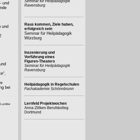
Seminar für Heilpädagogik
- und
Ravensburg
rnde
Raus kommen, Ziele haben,
n und
erfolgreich sein
Seminar für Heilpädagogik
2
Würzburg
Inszenierung und
Vorführung eines
Figuren-Theaters
 und
Seminar für Heilpädagogik
Ravensburg
e“,
re
Heilpädagogik in Regelschulen
ng bei
Fachakademie Schönnbrunn
Lernfeld Projektwochen
a Lumbe
Anna-Zillken-Berufskolleg
Dortmund