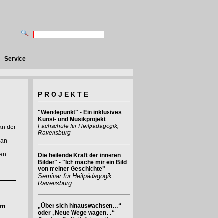
Service
P R O J E K T E
"Wendepunkt" - Ein inklusives
Kunst- und Musikprojekt
Fachschule für Heilpädagogik,
an der
Ravensburg
 an
 an
Die heilende Kraft der inneren
Bilder" - "Ich mache mir ein Bild
von meiner Geschichte"
Seminar für Heilpädagogik
Ravensburg
um
„Über sich hinauswachsen…“
oder „Neue Wege wagen…“