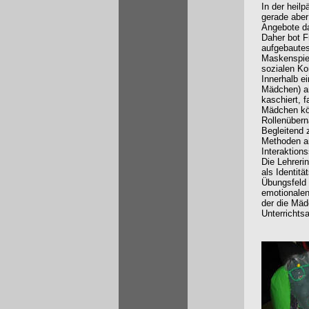
In der heil
gerade aber
Angebote da
Daher bot F
aufgebautes
Maskenspiel
sozialen Ko
Innerhalb e
Mädchen) an
kaschiert, f
Mädchen kön
Rollenübern
Begleitend 
Methoden an
Interaktions
Die Lehreri
als Identitä
Übungsfeld 
emotionalen
der die Mäd
Unterrichtsa