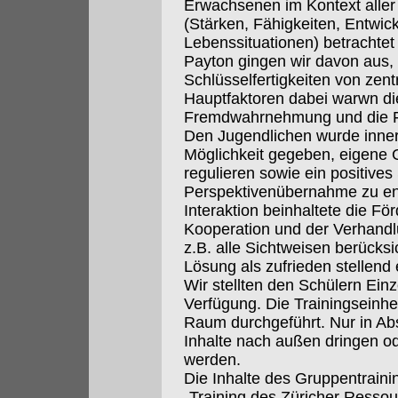
Erwachsenen im Kontext aller
(Stärken, Fähigkeiten, Entwic
Lebenssituationen) betrachte
Payton gingen wir davon aus,
Schlüsselfertigkeiten von zent
Hauptfaktoren dabei warwn di
Fremdwahrnehmung und die För
Den Jugendlichen wurde innerh
Möglichkeit gegeben, eigene
regulieren sowie ein positives
Perspektivenübernahme zu ent
Interaktion beinhaltete die F
Kooperation und der Verhandlu
z.B. alle Sichtweisen berücksic
Lösung als zufrieden stellend 
Wir stellten den Schülern Ei
Verfügung. Die Trainingseinh
Raum durchgeführt. Nur in Ab
Inhalte nach außen dringen o
werden.
Die Inhalte des Gruppentraini
„Training des Züricher Ressou