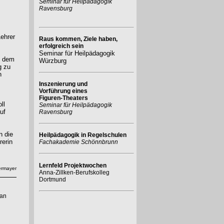
Seminar für Heilpädagogik
Ravensburg
Lehrer
Raus kommen, Ziele haben,
erfolgreich sein
Seminar für Heilpädagogik
f dem
Würzburg
g zu
n
Inszenierung und
Vorführung eines
Figuren-Theaters
ll
Seminar für Heilpädagogik
uf
Ravensburg
n die
Heilpädagogik in Regelschulen
rerin
Fachakademie Schönnbrunn
Lernfeld Projektwochen
dermayer
Anna-Zillken-Berufskolleg
Dortmund
 an