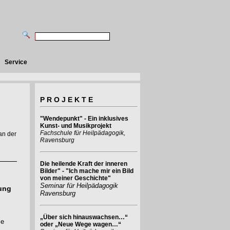
Service
P R O J E K T E
"Wendepunkt" - Ein inklusives
Kunst- und Musikprojekt
Fachschule für Heilpädagogik,
an der
Ravensburg
Die heilende Kraft der inneren
Bilder" - "Ich mache mir ein Bild
von meiner Geschichte"
Seminar für Heilpädagogik
ung
Ravensburg
„Über sich hinauswachsen…“
ie
oder „Neue Wege wagen…“