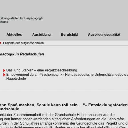
Aktuelles
Ausbildung
Berufsbild
Ausbildungsqualität
Projekte der Mitgliedsschulen
ädagogik in Regelschulen
Das Kind Stärken – eine Projektbeschreibung
Empowerment durch Psychomotorik - Heilpädagogische Unterrichtsangebote 
Hauptschule
ann Spaß machen, Schule kann toll sein …“– Entwicklungsförder
undschule
nkt der Zusammenarbeit mit der Grundschule Hebertshausen war die
 von immer höher werdenden alltäglichen Anforderungen an die Lehrkräfte.
rden in der Schuljahresanfangskonferenz der Grundschule das Projekt und d
e von Heilpädagogen vorgestellt. Beides weckte bei allen Lehrkräften großes