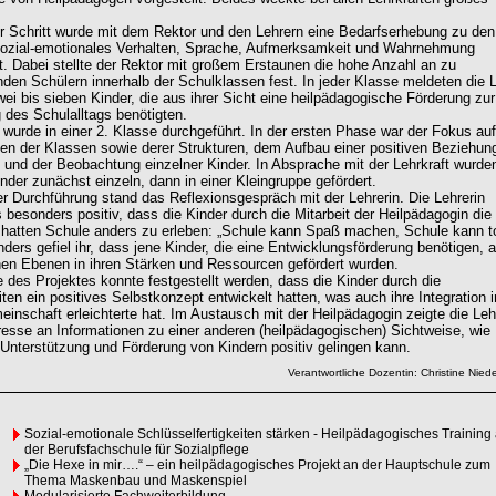
r Schritt wurde mit dem Rektor und den Lehrern eine Bedarfserhebung zu den
sozial-emotionales Verhalten, Sprache, Aufmerksamkeit und Wahrnehmung
t. Dabei stellte der Rektor mit großem Erstaunen die hohe Anzahl an zu
nden Schülern innerhalb der Schulklassen fest. In jeder Klasse meldeten die 
ei bis sieben Kinder, die aus ihrer Sicht eine heilpädagogische Förderung zur
 des Schulalltags benötigten.
 wurde in einer 2. Klasse durchgeführt. In der ersten Phase war der Fokus au
en der Klassen sowie derer Strukturen, dem Aufbau einer positiven Beziehun
 und der Beobachtung einzelner Kinder. In Absprache mit der Lehrkraft wurde
inder zunächst einzeln, dann in einer Kleingruppe gefördert.
 Durchführung stand das Reflexionsgespräch mit der Lehrerin. Die Lehrerin
 besonders positiv, dass die Kinder durch die Mitarbeit der Heilpädagogin die
 hatten Schule anders zu erleben: „Schule kann Spaß machen, Schule kann to
ders gefiel ihr, dass jene Kinder, die eine Entwicklungsförderung benötigen, a
en Ebenen in ihren Stärken und Ressourcen gefördert wurden.
des Projektes konnte festgestellt werden, dass die Kinder durch die
ten ein positives Selbstkonzept entwickelt hatten, was auch ihre Integration i
inschaft erleichterte hat. Im Austausch mit der Heilpädagogin zeigte die Leh
resse an Informationen zu einer anderen (heilpädagogischen) Sichtweise, wie
 Unterstützung und Förderung von Kindern positiv gelingen kann.
Verantwortliche Dozentin: Christine Nie
Sozial-emotionale Schlüsselfertigkeiten stärken - Heilpädagogisches Training
der Berufsfachschule für Sozialpflege
„Die Hexe in mir….“ – ein heilpädagogisches Projekt an der Hauptschule zum
Thema Maskenbau und Maskenspiel