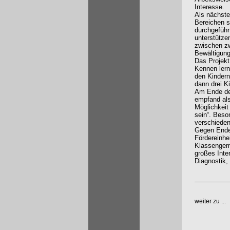
Interesse.
Als nächste
Bereichen 
durchgeführ
unterstütze
zwischen zw
Bewältigung
Das Projekt
Kennen lern
den Kindern
dann drei K
Am Ende der
empfand als
Möglichkeit
sein“. Beson
verschieden
Gegen Ende 
Fördereinhei
Klassengeme
großes Inte
Diagnostik,
weiter zu ...