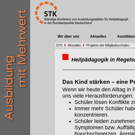
Wir über uns
Aktuelles
Ausbildun
STK
Aktuelles
Projekte der Mitgliedsschulen
Heilpädagogik in Regels
Das Kind stärken – eine 
Wenn wir heute den Alltag in
uns viele Herausforderungen:
Schüler lösen Konflikte
Immer mehr Schüler hab
konzentrieren.
Schüler leiden zunehmen
Symptomen bzw. Auffällig
Bauchschmerzen, Ängste