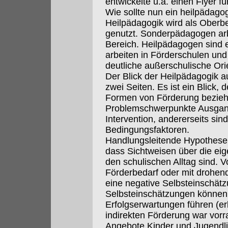
entwickelte u.a. einen Flyer fü
Wie sollte nun ein heilpädag
Heilpädagogik wird als Oberbeg
genutzt. Sonderpädagogen arb
Bereich. Heilpädagogen sind e
arbeiten in Förderschulen und 
deutliche außerschulische Ori
Der Blick der Heilpädagogik 
zwei Seiten. Es ist ein Blick, d
Formen von Förderung bezieht.
Problemschwerpunkte Ausgan
Intervention, andererseits si
Bedingungsfaktoren.
Handlungsleitende Hypothese 
dass Sichtweisen über die ei
den schulischen Alltag sind. 
Förderbedarf oder mit drohen
eine negative Selbsteinschätz
Selbsteinschätzungen können
Erfolgserwartungen führen (erle
indirekten Förderung war vorr
Angebote Kinder und Jugendlic