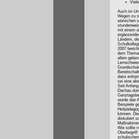
Viel
Auch im Umg
Wegen zu su
wünschen si
stundenweis
mit einem a
ergänzendes
Ländern, di
Schulkolleg
2007 berich
dem Thema, 
allein gelas
Lernschwier
Grundschule
Bereitschaf
dass entspr
sei eine abs
Seit Anfang
Dachau durc
Ganztagsber
wurde das A
Beispiele g
Heilpädagog
können. Die
diskutiert 
Maßnahmen u
Wie sollte 
Oberbegriff
schulischen