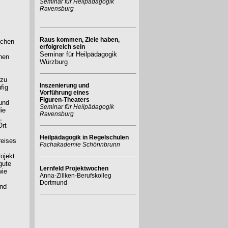
Seminar für Heilpädagogik
Ravensburg
Raus kommen, Ziele haben,
ichen
erfolgreich sein
Seminar für Heilpädagogik
hen
Würzburg
 zu
Inszenierung und
fig
Vorführung eines
Figuren-Theaters
und
Seminar für Heilpädagogik
ie
Ravensburg
,
Ort
Heilpädagogik in Regelschulen
reises
Fachakademie Schönnbrunn
ojekt
gute
Lernfeld Projektwochen
wie
Anna-Zillken-Berufskolleg
Dortmund
und