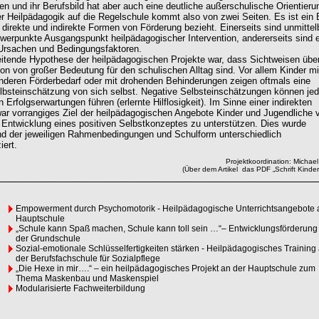
en und ihr Berufsbild hat aber auch eine deutliche außerschulische Orientieru
er Heilpädagogik auf die Regelschule kommt also von zwei Seiten. Es ist ein B
f direkte und indirekte Formen von Förderung bezieht. Einerseits sind unmittel
erpunkte Ausgangspunkt heilpädagogischer Intervention, andererseits sind 
Ursachen und Bedingungsfaktoren.
itende Hypothese der heilpädagogischen Projekte war, dass Sichtweisen über
on von großer Bedeutung für den schulischen Alltag sind. Vor allem Kinder mi
deren Förderbedarf oder mit drohenden Behinderungen zeigen oftmals eine
lbsteinschätzung von sich selbst. Negative Selbsteinschätzungen können je
 Erfolgserwartungen führen (erlernte Hilflosigkeit). Im Sinne einer indirekten
ar vorrangiges Ziel der heilpädagogischen Angebote Kinder und Jugendliche 
r Entwicklung eines positiven Selbstkonzeptes zu unterstützen. Dies wurde
d der jeweiligen Rahmenbedingungen und Schulform unterschiedlich
iert.
Projektkoordination: Michael
(Über dem Artikel das PDF „Schrift Kinder
Empowerment durch Psychomotorik - Heilpädagogische Unterrichtsangebote 
Hauptschule
„Schule kann Spaß machen, Schule kann toll sein …“– Entwicklungsförderung
der Grundschule
Sozial-emotionale Schlüsselfertigkeiten stärken - Heilpädagogisches Training
der Berufsfachschule für Sozialpflege
„Die Hexe in mir….“ – ein heilpädagogisches Projekt an der Hauptschule zum
Thema Maskenbau und Maskenspiel
Modularisierte Fachweiterbildung