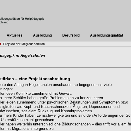
Aktuelles
Ausbildung
Berufsbild
Ausbildungsqualität
Projekte der Mitgliedsschulen
ädagogik in Regelschulen
stärken – eine Projektbeschreibung
ute den Alltag in Regelschulen anschauen, so begegnen uns viele
erungen:
ler lösen Konflikte zunehmend mit Gewalt.
r mehr Schüler haben große Probleme sich zu konzentrieren.
ler leiden zunehmend unter psychischen Belastungen und Symptomen bzw.
älligkeiten wie Kopf- und Bauchschmerzen, Ängsten, Depressionen und
idwünschen, sozialem Rückzug und Kontaktproblemen.
r mehr Kinder haben Lernschwierigkeiten und sind den Anforderungen der Sc
 Unterstützung nicht gewachsen.
er haben weiterhin unterschiedliche Bildungschancen – dies trifft vor allem fü
ler mit Migrationshintergrund zu.