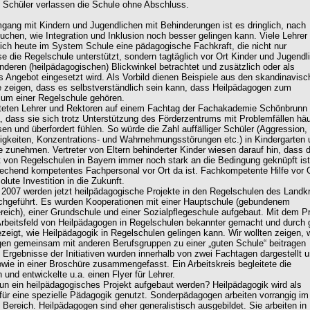
e Schüler verlassen die Schule ohne Abschluss.
ang mit Kindern und Jugendlichen mit Behinderungen ist es dringlich, nach
chen, wie Integration und Inklusion noch besser gelingen kann. Viele Lehrer
ch heute im System Schule eine pädagogische Fachkraft, die nicht nur
e die Regelschule unterstützt, sondern tagtäglich vor Ort Kinder und Jugendl
nderen (heilpädagogischen) Blickwinkel betrachtet und zusätzlich oder als
 Angebot eingesetzt wird. Als Vorbild dienen Beispiele aus den skandinavisc
e zeigen, dass es selbstverständlich sein kann, dass Heilpädagogen zum
ium einer Regelschule gehören.
teten Lehrer und Rektoren auf einem Fachtag der Fachakademie Schönbrunn
dass sie sich trotz Unterstützung des Förderzentrums mit Problemfällen häu
sen und überfordert fühlen. So würde die Zahl auffälliger Schüler (Aggression,
igkeiten, Konzentrations- und Wahrnehmungsstörungen etc.) in Kindergarten 
 zunehmen. Vertreter von Eltern behinderter Kinder wiesen darauf hin, dass d
t von Regelschulen in Bayern immer noch stark an die Bedingung geknüpft ist
echend kompetentes Fachpersonal vor Ort da ist. Fachkompetente Hilfe vor 
olute Investition in die Zukunft.
 2007 werden jetzt heilpädagogische Projekte in den Regelschulen des Landk
hgeführt. Es wurden Kooperationen mit einer Hauptschule (gebundenem
eich), einer Grundschule und einer Sozialpflegeschule aufgebaut. Mit dem Pr
rbeitsfeld von Heilpädagogen in Regelschulen bekannter gemacht und durch 
ezeigt, wie Heilpädagogik in Regelschulen gelingen kann. Wir wollten zeigen, 
en gemeinsam mit anderen Berufsgruppen zu einer „guten Schule“ beitragen
 Ergebnisse der Initiativen wurden innerhalb von zwei Fachtagen dargestellt 
sowie in einer Broschüre zusammengefasst. Ein Arbeitskreis begleitete die
nd entwickelte u.a. einen Flyer für Lehrer.
nun ein heilpädagogisches Projekt aufgebaut werden? Heilpädagogik wird als
 für eine spezielle Pädagogik genutzt. Sonderpädagogen arbeiten vorrangig im
 Bereich. Heilpädagogen sind eher generalistisch ausgebildet. Sie arbeiten in