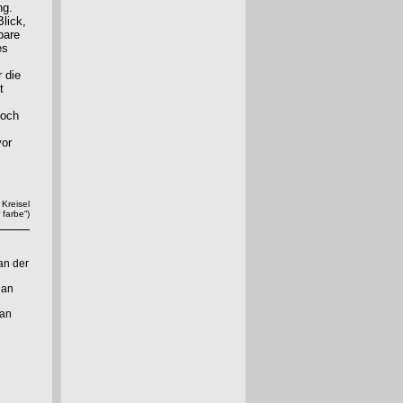
ng.
lick,
bare
es
 die
t
doch
vor
 Kreisel
 farbe“)
an der
 an
 an