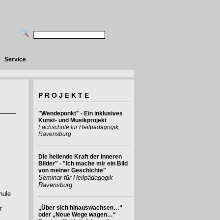
Service
P R O J E K T E
"Wendepunkt" - Ein inklusives
Kunst- und Musikprojekt
Fachschule für Heilpädagogik,
Ravensburg
Die heilende Kraft der inneren
Bilder" - "Ich mache mir ein Bild
von meiner Geschichte"
Seminar für Heilpädagogik
Ravensburg
hule
„Über sich hinauswachsen…“
r
oder „Neue Wege wagen…“