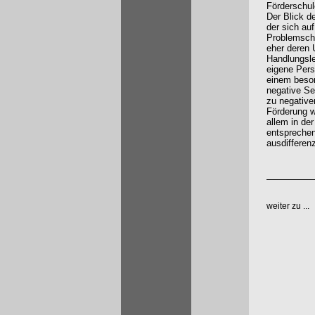
Förderschul
Der Blick d
der sich au
Problemschw
eher deren 
Handlungsle
eigene Pers
einem beson
negative Se
zu negativen
Förderung w
allem in de
entsprechen
ausdifferenz
weiter zu ...