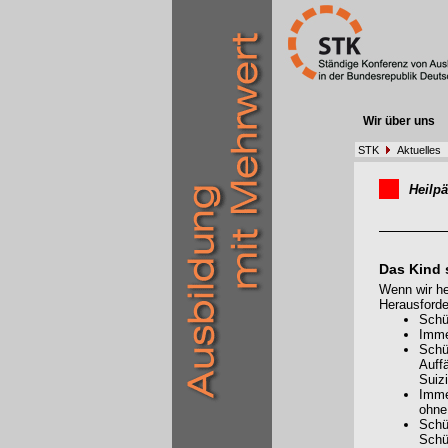
Wir über uns
STK
Aktuelles
Heilp
Das Kind 
Wenn wir he
Herausford
Schü
Imme
Schü
Auff
Suiz
Imme
ohne
Schül
Schü