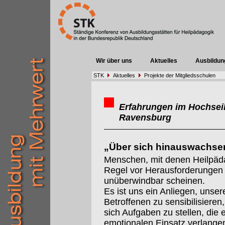
Wir über uns
Aktuelles
Ausbildun
STK
Aktuelles
Projekte der Mitgliedsschulen
Erfahrungen im Hochseil
Ravensburg
„Über sich hinauswachs
Menschen, mit denen Heilpäda
Regel vor Herausforderungen u
unüberwindbar scheinen.
Es ist uns ein Anliegen, unser
Betroffenen zu sensibilisieren
sich Aufgaben zu stellen, die 
emotionalen Einsatz verlange