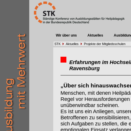
Wir über uns
Aktuelles
Ausbildun
STK
Aktuelles
Projekte der Mitgliedsschulen
Erfahrungen im Hochseil
Ravensburg
„Über sich hinauswachs
Menschen, mit denen Heilpäda
Regel vor Herausforderungen u
unüberwindbar scheinen.
Es ist uns ein Anliegen, unser
Betroffenen zu sensibilisieren
sich Aufgaben zu stellen, die 
emotionalen Einsatz verlange