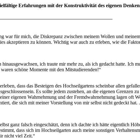
elfältige Erfahrungen mit der Konstruktivität des eigenen Denke
ung war für mich, die Diskrepanz zwischen meinem Wollen und meinem 
es akzeptieren zu können. Wichtig war auch zu erleben, wie die Fakt
h hinausgewachsen, ich traute mir mehr zu, als ich gedacht hatte. Ich 
Es waren schöne Momente mit den Mitstudierenden!“
rleben, dass das Besteigen des Hochseilgartens scheinbar allen gefallen
sgeschlossensein. Es sollte jedem zustehen, an die eigenen Grenzen zu 
einer eigenen Wahrnehmung und der Fremdwahrnehmung lagen oft Welte
rt, die sich mit meiner Vorstellung von mir selbst nicht gedeckt hat. 
lbst ganz falsch eingeschätzt, denn ich dachte ich hätte eigentlich Hö
gestimmt, dass sich im Hochseilgarten auch meine sonstigen Verhaltens
r nicht viel Zeit.“