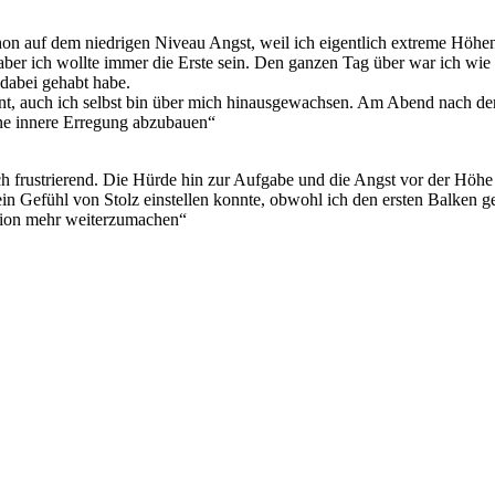
hon auf dem niedrigen Niveau Angst, weil ich eigentlich extreme Höh
 aber ich wollte immer die Erste sein. Den ganzen Tag über war ich wie 
 dabei gehabt habe.
nt, auch ich selbst bin über mich hinausgewachsen. Am Abend nach der
ine innere Erregung abzubauen“
h frustrierend. Die Hürde hin zur Aufgabe und die Angst vor der Höhe 
n Gefühl von Stolz einstellen konnte, obwohl ich den ersten Balken ge
ation mehr weiterzumachen“