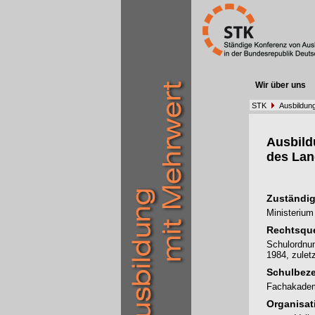
Wir über uns
STK
Ausbildun
Ausbil
des Lan
Zuständig
Ministerium
Rechtsque
Schulordnu
1984, zulet
Schulbez
Fachakadem
Organisat