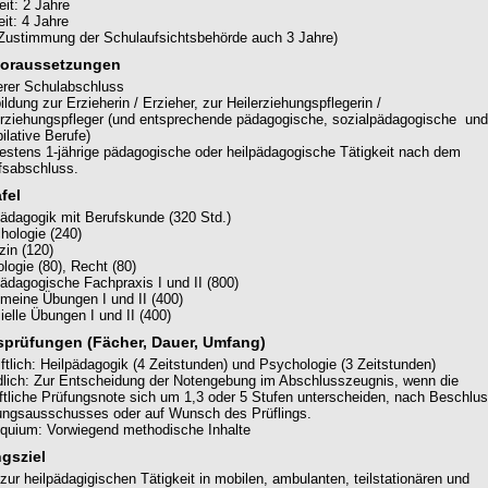
eit: 2 Jahre
eit: 4 Jahre
 Zustimmung der Schulaufsichtsbehörde auch 3 Jahre)
oraussetzungen
lerer Schulabschluss
ldung zur Erzieherin / Erzieher, zur Heilerziehungspflegerin /
erziehungspfleger (und entsprechende pädagogische, sozialpädagogische und
ilative Berufe)
estens 1-jährige pädagogische oder heilpädagogische Tätigkeit nach dem
fsabschluss.
fel
pädagogik mit Berufskunde (320 Std.)
hologie (240)
zin (120)
logie (80), Recht (80)
pädagogische Fachpraxis I und II (800)
emeine Übungen I und II (400)
ielle Übungen I und II (400)
prüfungen (Fächer, Dauer, Umfang)
ftlich: Heilpädagogik (4 Zeitstunden) und Psychologie (3 Zeitstunden)
lich: Zur Entscheidung der Notengebung im Abschlusszeugnis, wenn die
iftliche Prüfungsnote sich um 1,3 oder 5 Stufen unterscheiden, nach Beschlu
ungsausschusses oder auf Wunsch des Prüflings.
oquium: Vorwiegend methodische Inhalte
gsziel
zur heilpädagigischen Tätigkeit in mobilen, ambulanten, teilstationären und