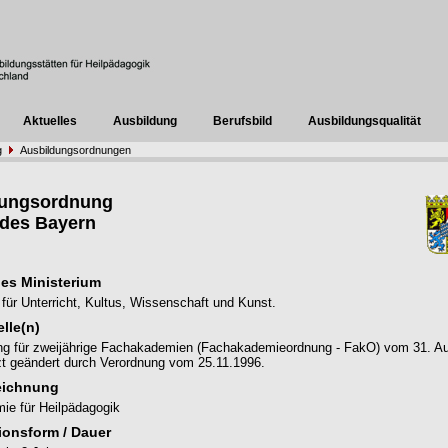
Aktuelles
Ausbildung
Berufsbild
Ausbildungsqualität
g
Ausbildungsordnungen
dungsordnung
des Bayern
es Ministerium
 für Unterricht, Kultus, Wissenschaft und Kunst.
lle(n)
ng für zweijährige Fachakademien (Fachakademieordnung - FakO) vom 31. A
zt geändert durch Verordnung vom 25.11.1996.
eichnung
ie für Heilpädagogik
ionsform / Dauer