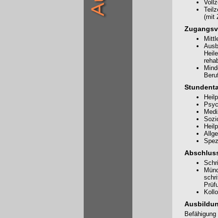
Vollz
Teilz
(mit
Zugangsv
Mitt
Ausbi
Heil
rehab
Mind
Beru
Stundenta
Heil
Psyc
Medi
Sozio
Heil
Allg
Spez
Abschluss
Schri
Münd
schr
Prüf
Koll
Ausbildun
Befähigung 