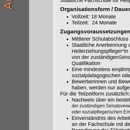
Staatliche Fachschule für Hei
Organisationsform / Daue
Vollzeit: 18 Monate
Teilzeit: 24 Monate
Zugangsvoraussetzunge
Mittlerer Schulabschluss
Staatliche Anerkennung a
Heilerziehungspfleger*in 
von der zuständigenSena
Qualifikation
Eine mindestens einjährig
sozialpädagogischen oder
Bewerberinnen und Bewerb
haben, werden nur aufg
Für die Teilzeitform zusätzlich:
Nachweis über ein besteh
der zuständigen Senatsver
oder sozialpflegerischen Ei
Einverständnis des Arbe
an der Fachschule mit de