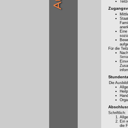
Teil
Zugangsv
Mitt
Staat
Fami
aner
Eine
sozi
Bewe
aufg
Für die Teil
Nach
Senat
Einv
Zusa
info
Stundenta
Die Ausbild
Allg
Heil
Hand
Orga
Abschlus
Schriftlich:
Allg
Ein 
die 