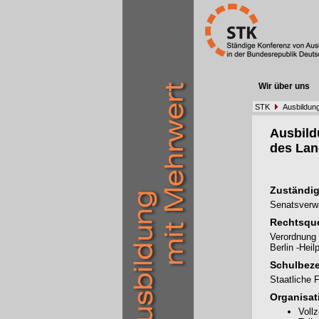
Wir über uns
STK
Ausbildun
Ausbil
des Lan
Zuständig
Senatsverwa
Rechtsque
Verordnung 
Berlin -Hei
Schulbez
Staatliche 
Organisat
Voll