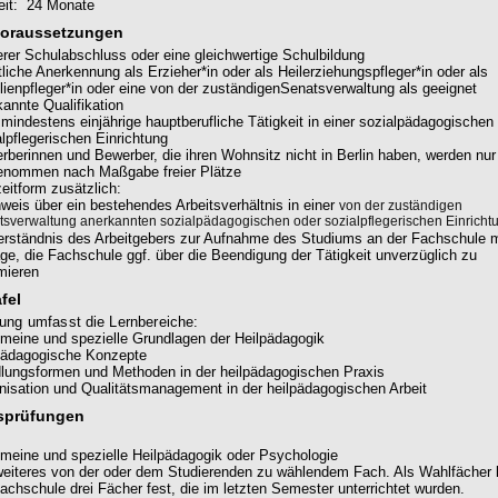
zeit: 24 Monate
oraussetzungen
lerer Schulabschluss oder eine gleichwertige Schulbildung
liche Anerkennung als Erzieher*in oder als Heilerziehungspfleger*in oder als
lienpfleger*in oder eine von der zuständigenSenatsverwaltung als geeignet
kannte Qualifikation
 mindestens einjährige hauptberufliche Tätigkeit in einer sozialpädagogischen
alpflegerischen Einrichtung
rberinnen und Bewerber, die ihren Wohnsitz nicht in Berlin haben, werden nur
enommen nach Maßgabe freier Plätze
zeitform zusätzlich:
weis über ein bestehendes Arbeitsverhältnis in einer
von der zuständigen
sverwaltung anerkannten sozialpädagogischen oder sozialpflegerischen Einricht
erständnis des Arbeitgebers zur Aufnahme des Studiums an der Fachschule m
ge, die Fachschule ggf. über die Beendigung der Tätigkeit unverzüglich zu
rmieren
fel
ung umfasst die Lernbereiche:
emeine und spezielle Grundlagen der Heilpädagogik
pädagogische Konzepte
lungsformen und Methoden in der heilpädagogischen Praxis
nisation und Qualitätsmanagement in der heilpädagogischen Arbeit
sprüfungen
emeine und spezielle Heilpädagogik oder Psychologie
weiteres von der oder dem Studierenden zu wählendem Fach. Als Wahlfächer 
Fachschule drei Fächer fest, die im letzten Semester unterrichtet wurden.