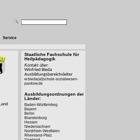
Service
Staatliche Fachschule für
Heilpädagogik
Kontakt über:
Winfried Bieda
Ausbildungsbereichsleiter
w.bieda(at)schule-sozialwesen-
pankow.de
Ausbildungsordnungen der
Länder:
 Land
Baden-Württembeg
Bayern
Berlin
Brandenburg
Hessen
Niedersachsen
Nordrhein-Westfalen
Rheinland-Pfalz
Saarland