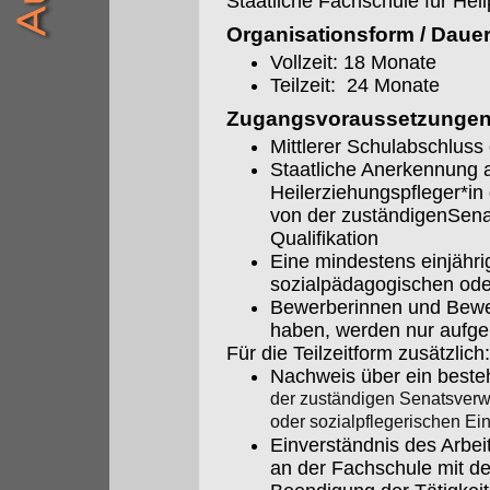
Staatliche Fachschule für Hei
Organisationsform / Daue
Vollzeit: 18 Monate
Teilzeit: 24 Monate
Zugangsvoraussetzunge
Mittlerer Schulabschluss
Staatliche Anerkennung a
Heilerziehungspfleger*in 
von der zuständigenSena
Qualifikation
Eine mindestens einjährig
sozialpädagogischen oder
Bewerberinnen und Bewerb
haben, werden nur aufg
Für die Teilzeitform zusätzlich:
Nachweis über ein besteh
der zuständigen Senatsver
oder sozialpflegerischen Ei
Einverständnis des Arbe
an der Fachschule mit de