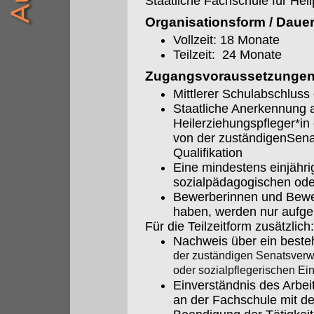
Staatliche Fachschule für Hei
Organisationsform / Daue
Vollzeit: 18 Monate
Teilzeit: 24 Monate
Zugangsvoraussetzunge
Mittlerer Schulabschluss
Staatliche Anerkennung a
Heilerziehungspfleger*in 
von der zuständigenSena
Qualifikation
Eine mindestens einjährig
sozialpädagogischen oder
Bewerberinnen und Bewerb
haben, werden nur aufg
Für die Teilzeitform zusätzlich:
Nachweis über ein besteh
der zuständigen Senatsver
oder sozialpflegerischen Ei
Einverständnis des Arbe
an der Fachschule mit de