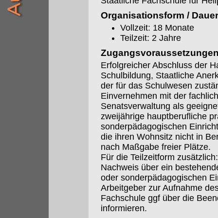
Staatliche Fachschule für Hei
Organisationsform / Daue
Vollzeit: 18 Monate
Teilzeit: 2 Jahre
Zugangsvoraussetzunge
Erfolgreicher Abschluss der H
Schulbildung, Staatliche Aner
der für das Schulwesen zustä
Einvernehmen mit der fachlich
Senatsverwaltung als geeignet
zweijährige hauptberufliche pra
sonderpädagogischen Einrich
die ihren Wohnsitz nicht in 
nach Maßgabe freier Plätze.
Für die Teilzeitform zusätzlich:
Nachweis über ein bestehendes 
oder sonderpädagogischen Ein
Arbeitgeber zur Aufnahme des
Fachschule ggf über die Beend
informieren.